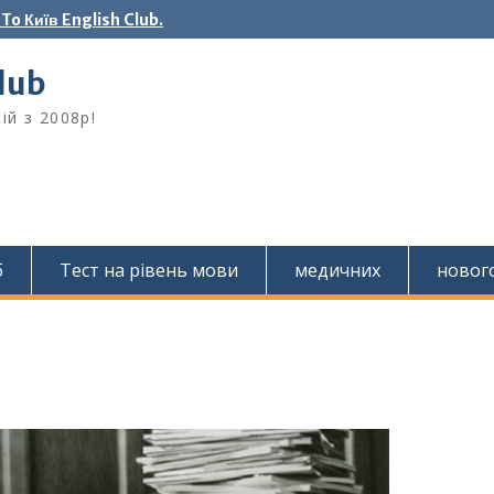
o Київ English Club.
Club
ій з 2008р!
б
Тест на рівень мови
медичних
новог