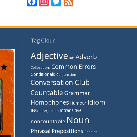
F
In
T
F
ac
st
w
e
e
a
itt
e
b
gr
er
d
o
a
Tag Cloud
o
m
Adjective
Adverb
k
ads
Common Errors
Collocations
Conditionals
Conjunction
Conversation Club
Countable
Grammar
Idiom
Homophones
Humour
ING
Intransitive
Interjection
Noun
noncountable
Phrasal
Prepositions
Reading