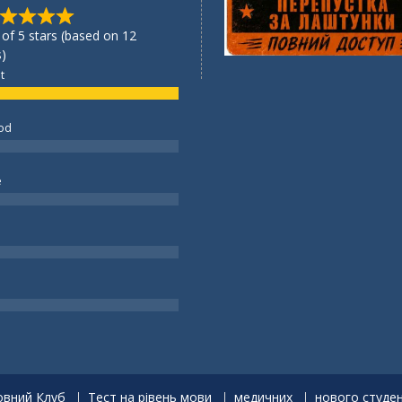
 of 5 stars (based on 12
)
t
od
e
вний Клуб
Тест на рівень мови
медичних
нового студе