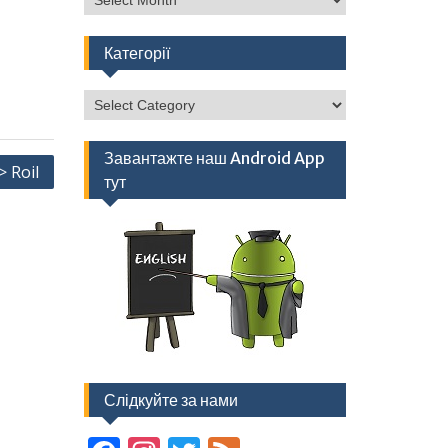
Категорії
Категорії
Завантажте наш Android App
> Roil
тут
Слідкуйте за нами