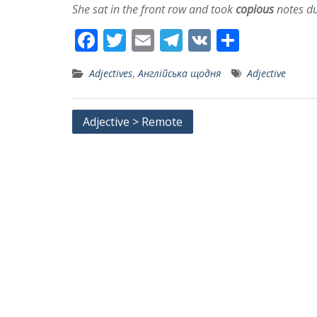
She sat in the front row and took
copious
notes du
F
T
E
T
V
S
ac
w
m
el
K
h
Adjectives
,
Англійська щодня
Adjective
e
itt
ai
e
ar
b
er
l
gr
e
Post
Adjective > Remote
o
a
navigation
o
m
k