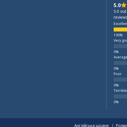
5.0
5.0 out
reviews
Excellen
Very go
Averag
Poor
Terrible
Англійська щодня
Розмо