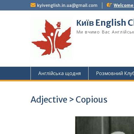
Skip
kyivenglish.in.ua@gmail.com
Welcome T
to
content
Київ English 
Ми вчимо Вас Англійськ
Англійська щодня
Розмовний Клу
Adjective > Copious