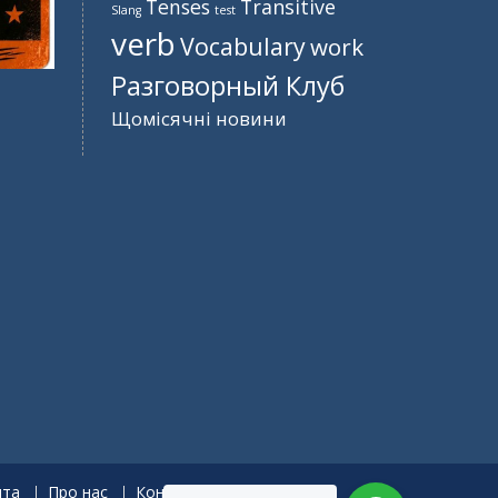
Tenses
Transitive
Slang
test
verb
Vocabulary
work
Разговорный Клуб
Щомісячні новини
нта
Про нас
Контакти