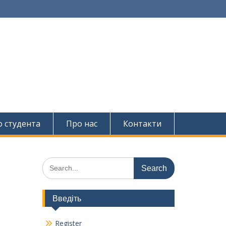
о студента
Про нас
Контакти
Search
for:
Введіть
Register