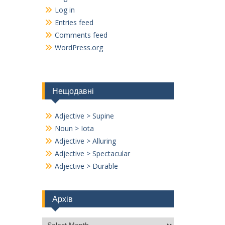
Log in
Entries feed
Comments feed
WordPress.org
Нещодавні
Adjective > Supine
Noun > Iota
Adjective > Alluring
Adjective > Spectacular
Adjective > Durable
Архів
Архів