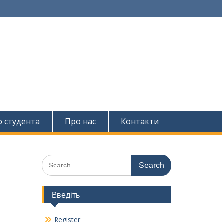
о студента
Про нас
Контакти
Search
for:
Введіть
Register