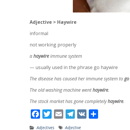
Adjective > Haywire
informal
not working properly
a
haywire
immune system
— usually used in the phrase go haywire
The disease has caused her immune system to
go
The old washing machine went
haywire
.
The stock market has gone completely
haywire
.
F
T
E
T
V
S
ac
w
m
el
K
h
Adjectives
Adjective