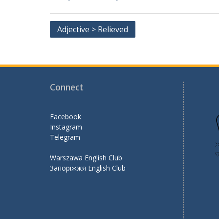
e
itt
ai
e
ar
b
er
l
gr
e
Post
Adjective > Relieved
o
a
navigation
o
m
k
Connect
Facebook
Instagram
Telegram
Warszawa English Club
Запоріжжя English Club