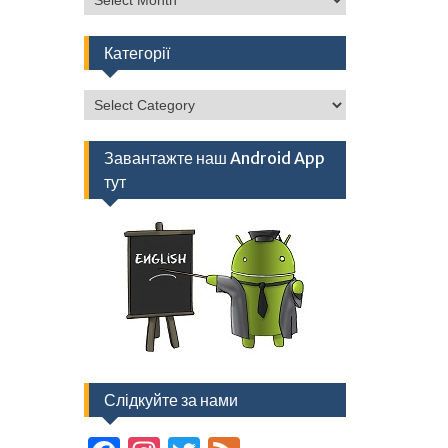
Категорії
Категорії
Завантажте наш Android App
тут
Слідкуйте за нами