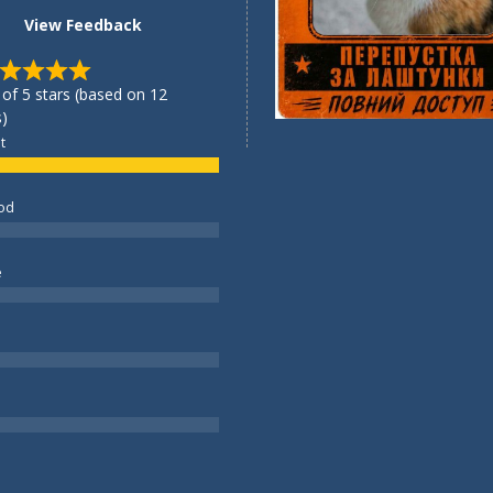
View Feedback
 of 5 stars (based on 12
)
t
od
e