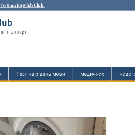
o Київ English Club.
Club
ій з 2008р!
б
Тест на рівень мови
медичних
новог