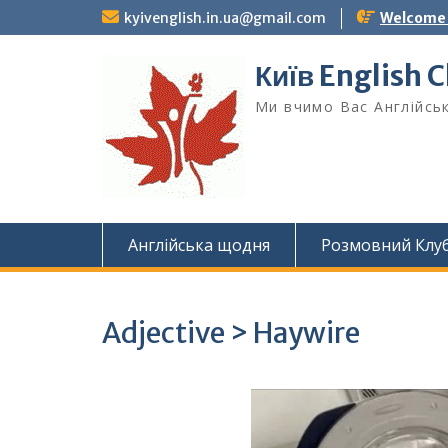
Skip
kyivenglish.in.ua@gmail.com
Welcome T
to
content
Київ English 
Ми вчимо Вас Англійськ
Англійська щодня
Розмовний Клу
Adjective > Haywire