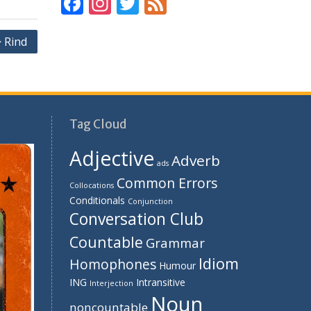
F
In
T
F
ac
st
w
e
e
a
itt
e
 Rind
b
gr
er
d
o
a
o
m
Tag Cloud
k
Adjective
Adverb
ads
Common Errors
Collocations
Conditionals
Conjunction
Conversation Club
Countable
Grammar
Idiom
Homophones
Humour
ING
Intransitive
Interjection
Noun
noncountable