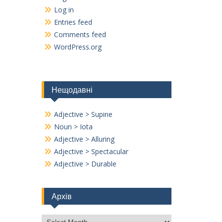
Log in
Entries feed
Comments feed
WordPress.org
Нещодавні
Adjective > Supine
Noun > Iota
Adjective > Alluring
Adjective > Spectacular
Adjective > Durable
Архів
Архів