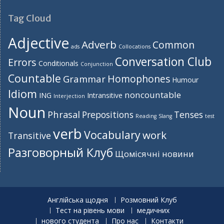
Tag Cloud
Adjective
Adverb
Common
ads
Collocations
Conversation Club
Errors
Conditionals
Conjunction
Countable
Homophones
Grammar
Humour
Idiom
noncountable
ING
Intransitive
Interjection
Noun
Phrasal
Prepositions
Tenses
Reading
Slang
test
verb
Vocabulary
work
Transitive
Разговорный Клуб
Щомісячні новини
Англійська щодня
Розмовний Клуб
Тест на рівень мови
медичних
нового студента
Про нас
Контакти