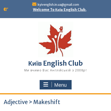
Skip
kyivenglish.in.ua@gmail.com
to
Welcome To Київ English Club.
content
Київ English Club
Ми вчимо Вас Англійській з 2008р!
Menu
Adjective > Makeshift