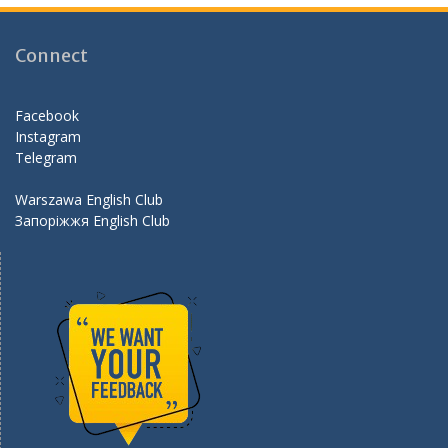
b
gr
er
d
o
a
Connect
o
m
k
Facebook
Instagram
Telegram
Warszawa English Club
Запоріжжя English Club