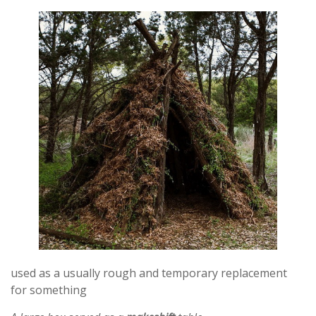
used as a usually rough and temporary replacement
for something