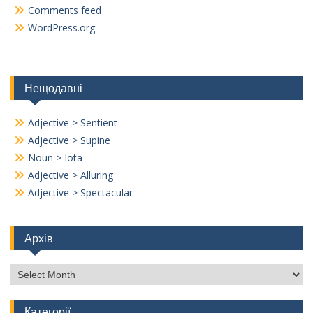
Comments feed
WordPress.org
Нещодавні
Adjective > Sentient
Adjective > Supine
Noun > Iota
Adjective > Alluring
Adjective > Spectacular
Архів
Архів
Категорії