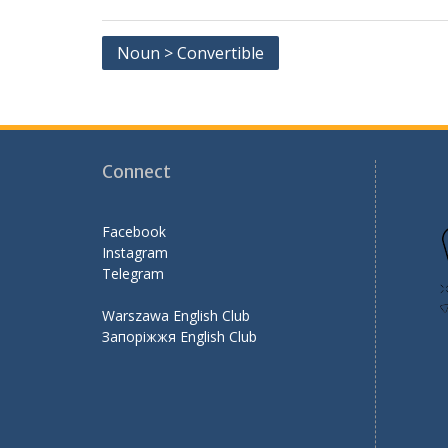
e
itt
ai
e
ar
b
er
l
gr
e
Post
Noun > Convertible
o
a
navigation
o
m
k
Connect
Facebook
Instagram
Telegram
Warszawa English Club
Запоріжжя English Club