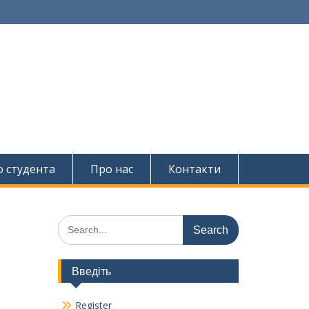
о студента
Про нас
Контакти
Search
for:
Введіть
Register