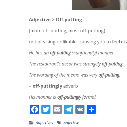
Adjective > Off-putting
(more off-putting; most off-putting)
not pleasing or likable : causing you to feel 
He has an
off-putting
(=unfriendly) manner.
The restaurant’s decor was strangely
off-putting.
The wording of the memo was very
off-putting.
–
off-puttingly
adverb
His manner is
off-puttingly
formal.
F
T
E
T
V
S
ac
w
m
el
K
h
Adjectives
Adjective