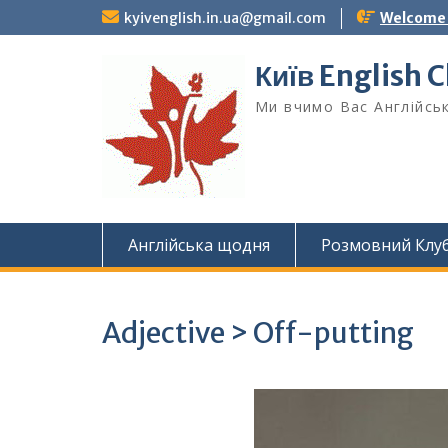
Skip
kyivenglish.in.ua@gmail.com
Welcome T
to
content
Київ English 
Ми вчимо Вас Англійськ
Англійська щодня
Розмовний Клу
Adjective > Off-putting