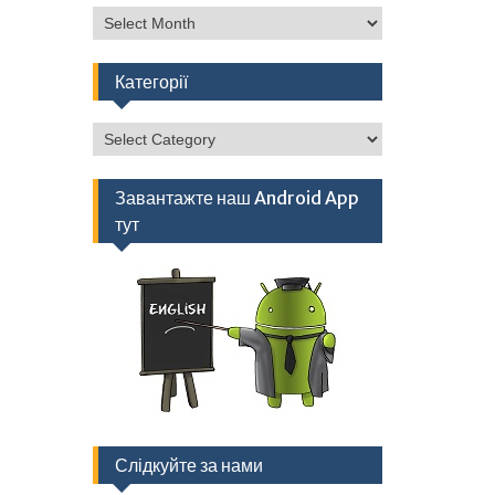
Архів
Категорії
Категорії
Завантажте наш Android App
тут
Слідкуйте за нами