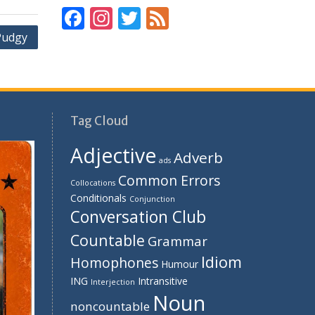
F
In
T
F
ac
st
w
e
 Pudgy
e
a
itt
e
b
gr
er
d
o
a
Tag Cloud
o
m
k
Adjective
Adverb
ads
Common Errors
Collocations
Conditionals
Conjunction
Conversation Club
Countable
Grammar
Idiom
Homophones
Humour
ING
Intransitive
Interjection
Noun
noncountable