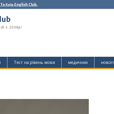
o Київ English Club.
Club
ій з 2008р!
б
Тест на рівень мови
медичних
новог