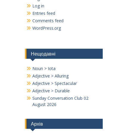
Log in
Entries feed
Comments feed
WordPress.org
Нещодавні
Noun > Iota
Adjective > Alluring
Adjective > Spectacular
Adjective > Durable
Sunday Conversation Club 02
August 2026
Архів