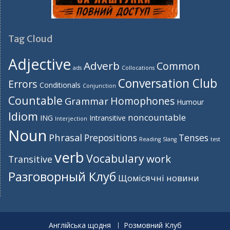
Tag Cloud
Adjective
Adverb
Common
ads
Collocations
Conversation Club
Errors
Conditionals
Conjunction
Countable
Homophones
Grammar
Humour
Idiom
noncountable
ING
Intransitive
Interjection
Noun
Phrasal
Prepositions
Tenses
Reading
Slang
test
verb
Vocabulary
work
Transitive
Разговорный Клуб
Щомісячні новини
Англійська щодня
Розмовний Клуб