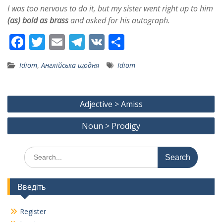
I was too nervous to do it, but my sister went right up to him
(as) bold as brass
and asked for his autograph.
F
T
E
T
V
S
ac
w
m
el
K
h
Idiom
,
Англійська щодня
Idiom
e
itt
ai
e
ar
b
er
l
gr
e
Post
o
a
Adjective > Amiss
navigation
o
m
Noun > Prodigy
k
Search
for:
Введіть
Register