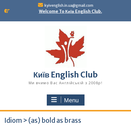
Skip
kyivenglish.in.ua@gmail.com
to
Welcome To Київ English Club.
content
Київ English Club
Ми вчимо Вас Англійській з 2008р!
Menu
Idiom > (as) bold as brass