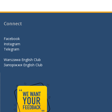
e
a
itt
e
b
gr
er
d
o
a
Connect
o
m
k
Facebook
Instagram
Telegram
Warszawa English Club
Запоріжжя English Club