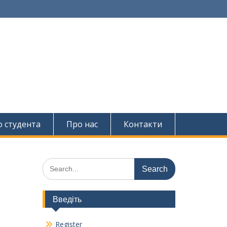
о студента
Про нас
Контакти
Search
for:
Введіть
Register