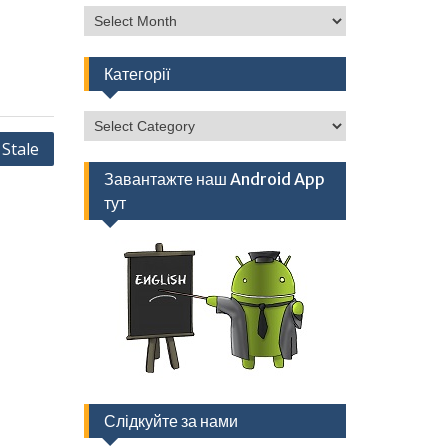
Архів
Категорії
Категорії
Stale
Завантажте наш Android App
тут
Слідкуйте за нами