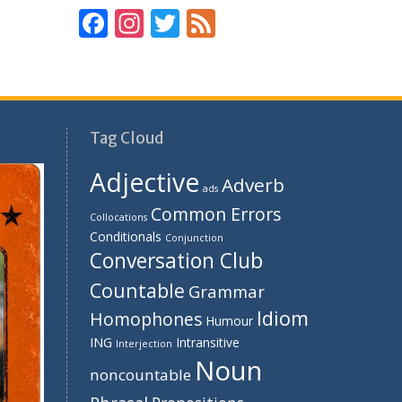
F
In
T
F
ac
st
w
e
e
a
itt
e
b
gr
er
d
o
a
Tag Cloud
o
m
Adjective
Adverb
k
ads
Common Errors
Collocations
Conditionals
Conjunction
Conversation Club
Countable
Grammar
Idiom
Homophones
Humour
ING
Intransitive
Interjection
Noun
noncountable