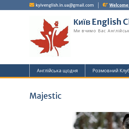
Skip
kyivenglish.in.ua@gmail.com
Welcome T
to
content
Київ English 
Ми вчимо Вас Англійськ
Англійська щодня
Розмовний Клу
Majestic