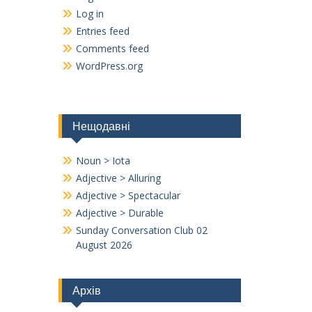
Log in
Entries feed
Comments feed
WordPress.org
Нещодавні
Noun > Iota
Adjective > Alluring
Adjective > Spectacular
Adjective > Durable
Sunday Conversation Club 02
August 2026
Архів