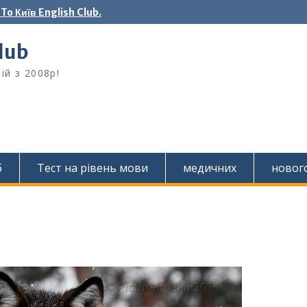
o Київ English Club.
Club
ій з 2008р!
б
Тест на рівень мови
медичних
новог