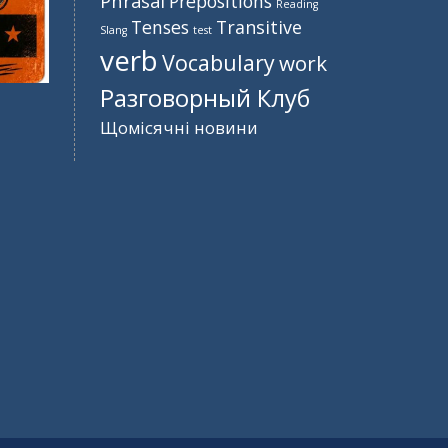
Phrasal
Prepositions
Reading
Tenses
Transitive
Slang
test
verb
Vocabulary
work
Разговорный Клуб
Щомісячні новини