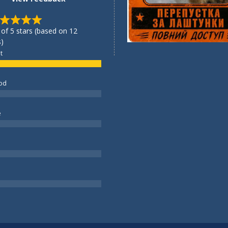
 of 5 stars (based on 12
)
t
od
e