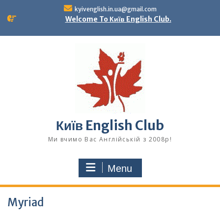
Skip
kyivenglish.in.ua@gmail.com
to
Welcome To Київ English Club.
content
Київ English Club
Ми вчимо Вас Англійській з 2008р!
Menu
Myriad