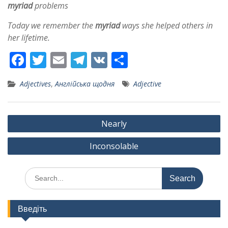
myriad
problems
Today we remember the
myriad
ways she helped others in
her lifetime.
F
T
E
T
V
S
ac
w
m
el
K
h
Adjectives
,
Англійська щодня
Adjective
e
itt
ai
e
ar
b
er
l
gr
e
Post
o
a
Nearly
navigation
o
m
Inconsolable
k
Search
for:
Введіть