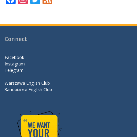
ac
st
w
e
e
a
itt
e
b
gr
er
d
o
a
Connect
o
m
k
Facebook
Instagram
Telegram
Warszawa English Club
Запоріжжя English Club