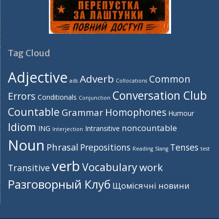
Tag Cloud
Adjective
Adverb
Common
ads
Collocations
Conversation Club
Errors
Conditionals
Conjunction
Countable
Homophones
Grammar
Humour
Idiom
noncountable
ING
Intransitive
Interjection
Noun
Phrasal
Prepositions
Tenses
Reading
Slang
test
verb
Vocabulary
work
Transitive
Разговорный Клуб
Щомісячні новини