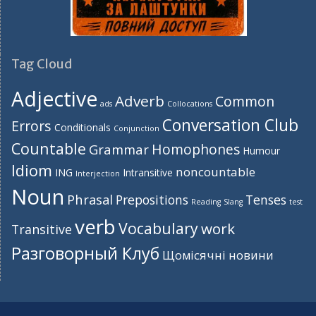
Tag Cloud
Adjective
Adverb
Common
ads
Collocations
Conversation Club
Errors
Conditionals
Conjunction
Countable
Homophones
Grammar
Humour
Idiom
noncountable
ING
Intransitive
Interjection
Noun
Phrasal
Prepositions
Tenses
Reading
Slang
test
verb
Vocabulary
work
Transitive
Разговорный Клуб
Щомісячні новини