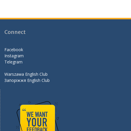
ac
st
w
e
e
a
itt
e
b
gr
er
d
o
a
Connect
o
m
k
Facebook
Instagram
Telegram
Warszawa English Club
Запоріжжя English Club