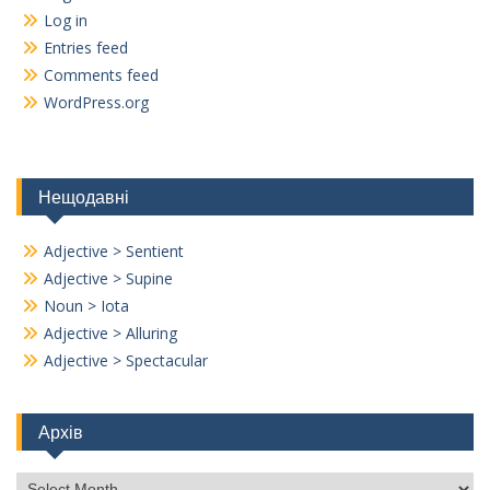
Log in
Entries feed
Comments feed
WordPress.org
Нещодавні
Adjective > Sentient
Adjective > Supine
Noun > Iota
Adjective > Alluring
Adjective > Spectacular
Архів
Архів