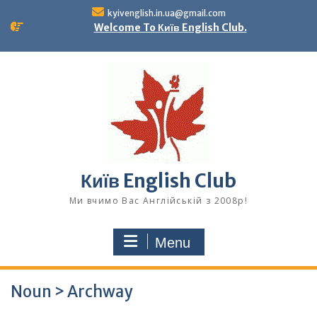
Skip
kyivenglish.in.ua@gmail.com
to
Welcome To Київ English Club.
content
Київ English Club
Ми вчимо Вас Англійській з 2008р!
Menu
Noun > Archway