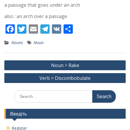
a passage that goes under an arch
also : an arch over a passage
F
T
E
T
V
S
ac
w
m
el
K
h
Nouns
Noun
e
itt
ai
e
ar
b
er
l
gr
e
Post
o
a
Noun > Rake
navigation
o
m
Verb > Discombobulate
k
Search
for:
Введіть
Register