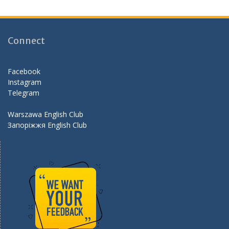
e
a
itt
e
b
gr
er
d
o
a
Connect
o
m
k
Facebook
Instagram
Telegram
Warszawa English Club
Запоріжжя English Club