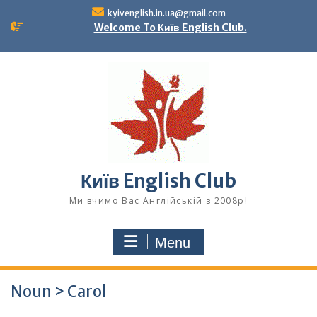
Skip
kyivenglish.in.ua@gmail.com
to
Welcome To Київ English Club.
content
Київ English Club
Ми вчимо Вас Англійській з 2008р!
Menu
Noun > Carol