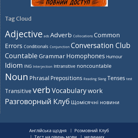
Tag Cloud
Adjective
Adverb
Common
ads
Collocations
Conversation Club
Errors
Conditionals
Conjunction
Countable
Homophones
Grammar
Humour
Idiom
noncountable
ING
Intransitive
Interjection
Noun
Phrasal
Prepositions
Tenses
Reading
Slang
test
verb
Vocabulary
work
Transitive
Разговорный Клуб
Щомісячні новини
Англійська щодня
Розмовний Клуб
Тест на рівень мови
медичних