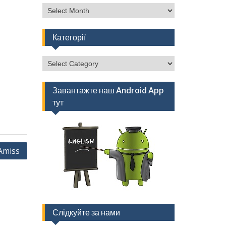
Архів
Категорії
Категорії
Завантажте наш Android App
тут
 Amiss
Слідкуйте за нами