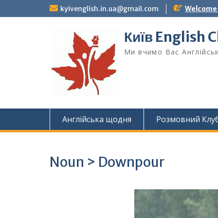
Skip
kyivenglish.in.ua@gmail.com
Welcome T
to
content
Київ English 
Ми вчимо Вас Англійськ
Англійська щодня
Розмовний Клу
Noun > Downpour