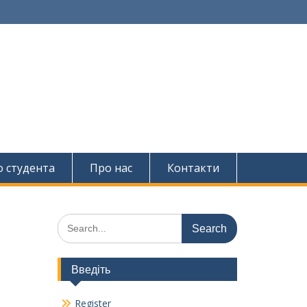
о студента
Про нас
Контакти
Search
for:
Введіть
Register