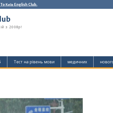
o Київ English Club.
Club
ій з 2008р!
б
Тест на рівень мови
медичних
новог