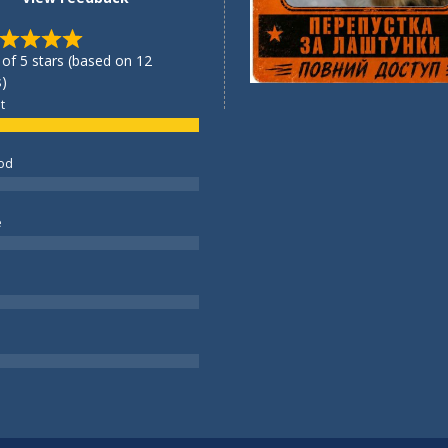
 of 5 stars (based on 12
)
t
od
e