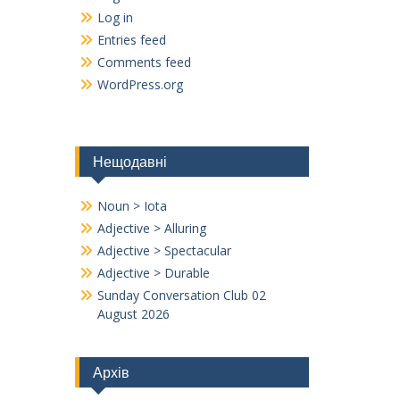
Log in
Entries feed
Comments feed
WordPress.org
Нещодавні
Noun > Iota
Adjective > Alluring
Adjective > Spectacular
Adjective > Durable
Sunday Conversation Club 02
August 2026
Архів