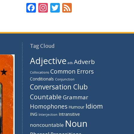
F
In
T
F
ac
st
w
e
e
a
itt
e
b
gr
er
d
o
a
Tag Cloud
o
m
Adjective
Adverb
k
ads
Common Errors
Collocations
Conditionals
Conjunction
Conversation Club
Countable
Grammar
Idiom
Homophones
Humour
ING
Intransitive
Interjection
Noun
noncountable