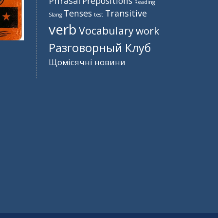
Phrasal
Prepositions
Reading
Tenses
Transitive
Slang
test
verb
Vocabulary
work
Разговорный Клуб
Щомісячні новини