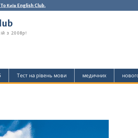
o Київ English Club.
Club
ій з 2008р!
б
Тест на рівень мови
медичних
новог