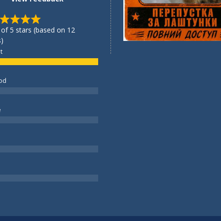
 of 5 stars (based on 12
)
t
od
e