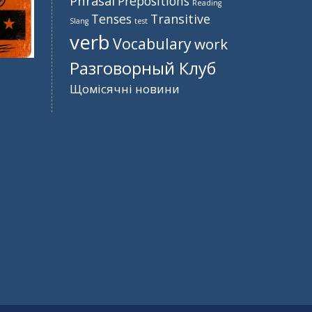
Phrasal
Prepositions
Reading
Tenses
Transitive
Slang
test
verb
Vocabulary
work
Разговорный Клуб
Щомісячні новини