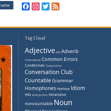
F
In
T
F
rname
ac
st
w
e
e
a
itt
e
b
gr
er
d
o
a
Tag Cloud
o
m
Adjective
Adverb
k
ads
Common Errors
Collocations
Conditionals
Conjunction
Conversation Club
Countable
Grammar
Idiom
Homophones
Humour
ING
Intransitive
Interjection
Noun
noncountable