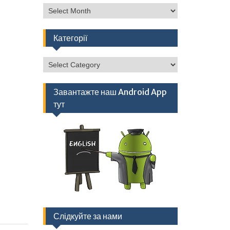
Архів
Категорії
Категорії
Завантажте наш Android App
тут
Слідкуйте за нами