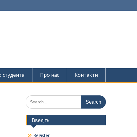
о студента
Про нас
Контакти
Search
for:
Введіть
Register