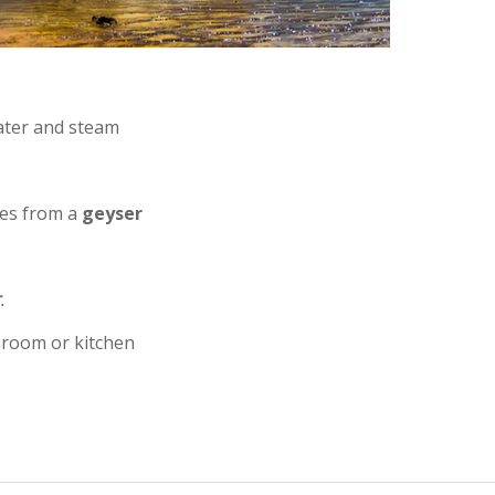
ater and steam
mes from a
geyser
r
.
throom or kitchen