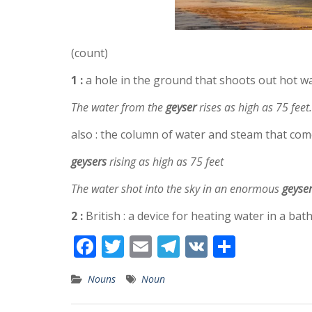
(count)
1 :
a hole in the ground that shoots out hot w
The water from the
geyser
rises as high as 75 feet.
also : the column of water and steam that co
geysers
rising as high as 75 feet
The water shot into the sky in an enormous
geyse
2 :
British : a device for heating water in a ba
F
T
E
T
V
S
ac
w
m
el
K
h
Nouns
Noun
e
itt
ai
e
ar