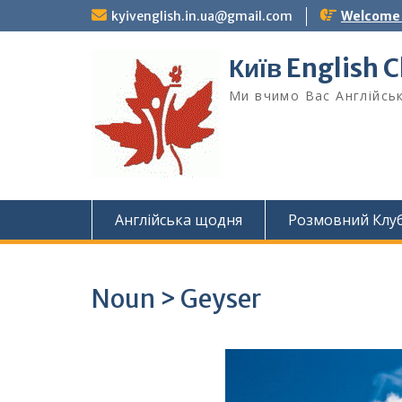
Skip
kyivenglish.in.ua@gmail.com
Welcome T
to
content
Київ English 
Ми вчимо Вас Англійськ
Англійська щодня
Розмовний Клу
Noun > Geyser