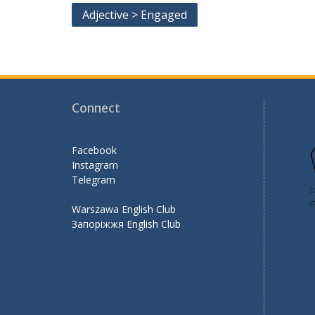
b
er
l
gr
e
Post
Adjective > Engaged
o
a
navigation
o
m
k
Connect
Facebook
Instagram
Telegram
Warszawa English Club
Запоріжжя English Club