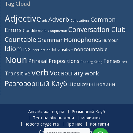
Tag Cloud
Adjective
Adverb
Common
ads
Collocations
Conversation Club
Errors
Conditionals
Conjunction
Countable
Homophones
Grammar
Humour
Idiom
noncountable
ING
Intransitive
Interjection
Noun
Phrasal
Prepositions
Tenses
Reading
Slang
test
verb
Vocabulary
work
Transitive
Разговорный Клуб
Щомісячні новини
Англійська щодня
Розмовний Клуб
Тест на рівень мови
медичних
нового студента
Про нас
Контакти
Copyright. All rights reserved.