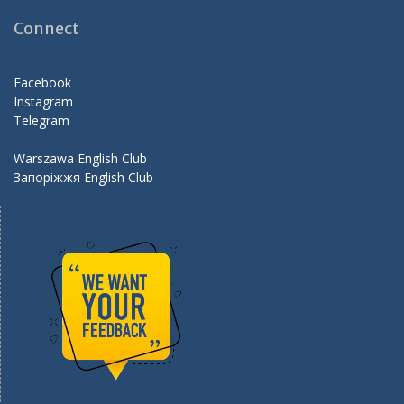
o
a
Connect
o
m
k
Facebook
Instagram
Telegram
Warszawa English Club
Запоріжжя English Club