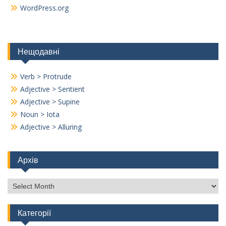
WordPress.org
Нещодавні
Verb > Protrude
Adjective > Sentient
Adjective > Supine
Noun > Iota
Adjective > Alluring
Архів
Архів
Категорії