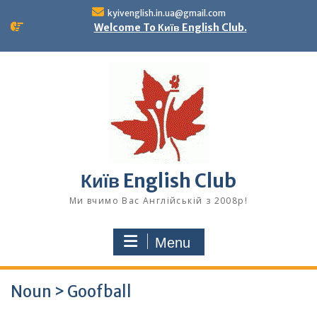
Skip
kyivenglish.in.ua@gmail.com
to
Welcome To Київ English Club.
content
Київ English Club
Ми вчимо Вас Англійській з 2008р!
Menu
Noun > Goofball