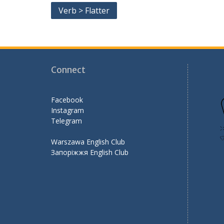
b
er
l
gr
e
Post
Verb > Flatter
o
a
navigation
o
m
k
Connect
Facebook
Instagram
Telegram
Warszawa English Club
Запоріжжя English Club