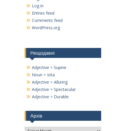
Log in
Entries feed
Comments feed
WordPress.org
Нещодавні
Adjective > Supine
Noun > Iota
Adjective > Alluring
Adjective > Spectacular
Adjective > Durable
Архів
Архів