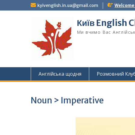
Skip
kyivenglish.in.ua@gmail.com
Welcome T
to
content
Київ English 
Ми вчимо Вас Англійськ
Англійська щодня
Розмовний Клу
Noun > Imperative