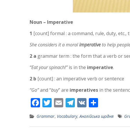
Noun – Imperative
1
[count] formal : a command, rule, duty, etc., 
She considers it a moral
imperative
to help people
2 a
grammar term : the form that a verb or se
“Eat your spinach!”
is in the
imperative
.
2 b
[count] : an imperative verb or sentence
“Go”
and “
buy
” are
imperatives
in the senten
F
T
E
T
V
S
ac
w
m
el
K
h
Grammar
,
Vocabulary
,
Англійська щодня
Gr
e
itt
ai
e
ar