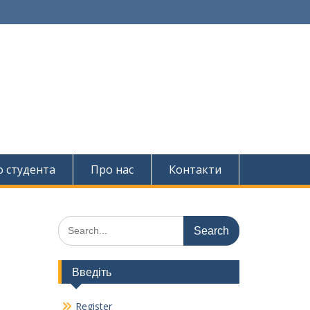
о студента
Про нас
Контакти
Search
for:
Введіть
Register