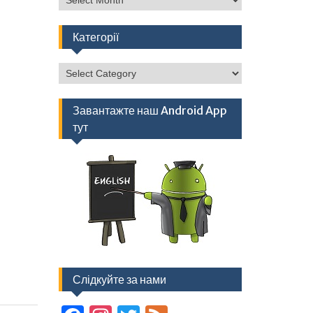
Категорії
Категорії
Завантажте наш Android App
тут
Слідкуйте за нами