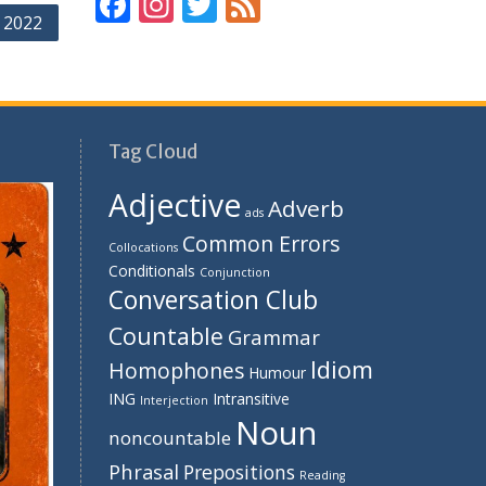
F
In
T
F
 2022
ac
st
w
e
e
a
itt
e
b
gr
er
d
o
a
Tag Cloud
o
m
Adjective
k
Adverb
ads
Common Errors
Collocations
Conditionals
Conjunction
Conversation Club
Countable
Grammar
Idiom
Homophones
Humour
ING
Intransitive
Interjection
Noun
noncountable
Phrasal
Prepositions
Reading