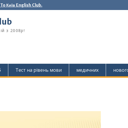
o Київ English Club.
Club
ій з 2008р!
б
Тест на рівень мови
медичних
новог