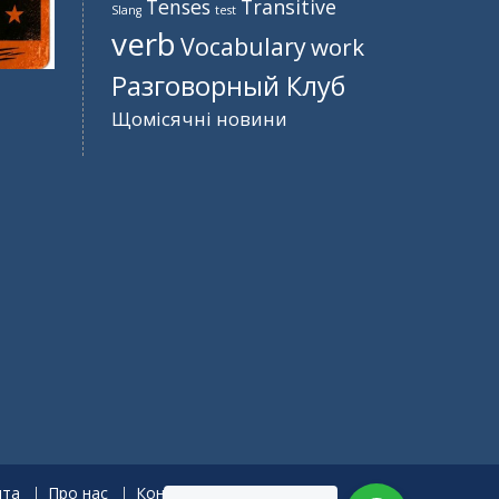
Tenses
Transitive
Slang
test
verb
Vocabulary
work
Разговорный Клуб
Щомісячні новини
нта
Про нас
Контакти