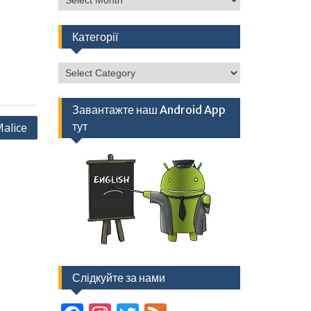
Категорії
Категорії
Завантажте наш Android App
тут
alice
Слідкуйте за нами