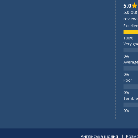
5.0
5.0 out
reviews
Excellen
Very go
Averag
Poor
Terrible
Англійська щодня
Розмо