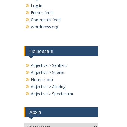
Log in
Entries feed
Comments feed
WordPress.org
Нещодавні
Adjective > Sentient
Adjective > Supine
Noun > Iota
Adjective > Alluring
Adjective > Spectacular
Архів
Архів