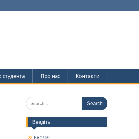
о студента
Про нас
Контакти
Search
for:
Введіть
Register