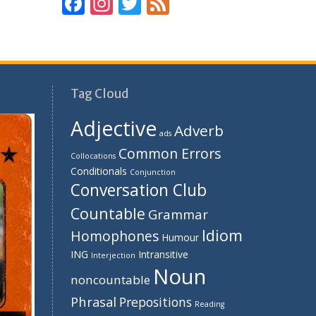
F
In
T
F
ac
st
w
e
e
a
itt
e
b
gr
er
d
o
a
Tag Cloud
o
m
Adjective
Adverb
k
ads
Common Errors
Collocations
Conditionals
Conjunction
Conversation Club
Countable
Grammar
Idiom
Homophones
Humour
ING
Intransitive
Interjection
Noun
noncountable
Phrasal
Prepositions
Reading