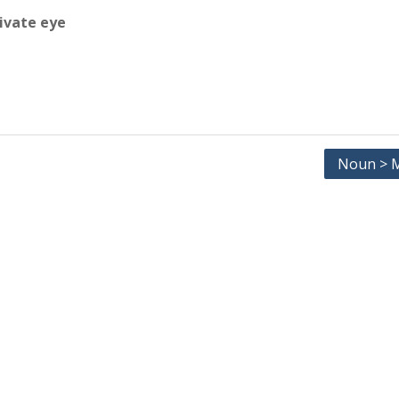
ivate eye
Noun > M