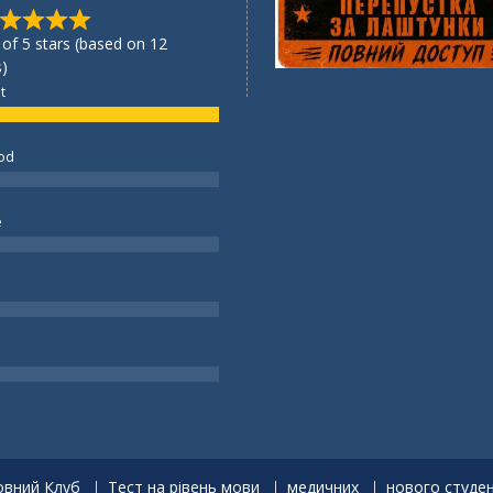
 of 5 stars (based on 12
)
t
od
e
вний Клуб
Тест на рівень мови
медичних
нового студе