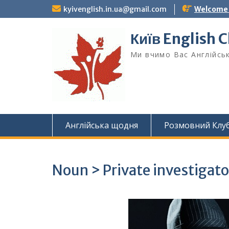
Skip
kyivenglish.in.ua@gmail.com
Welcome T
to
content
Київ English 
Ми вчимо Вас Англійськ
Англійська щодня
Розмовний Клу
Noun > Private investigato