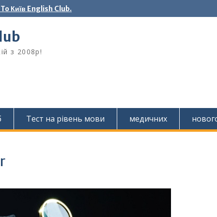
o Київ English Club.
Club
ій з 2008р!
б
Тест на рівень мови
медичних
новог
r