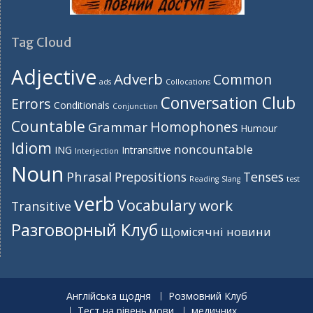
Tag Cloud
Adjective
Adverb
Common
ads
Collocations
Conversation Club
Errors
Conditionals
Conjunction
Countable
Homophones
Grammar
Humour
Idiom
noncountable
ING
Intransitive
Interjection
Noun
Phrasal
Prepositions
Tenses
Reading
Slang
test
verb
Vocabulary
work
Transitive
Разговорный Клуб
Щомісячні новини
Англійська щодня
Розмовний Клуб
Тест на рівень мови
медичних