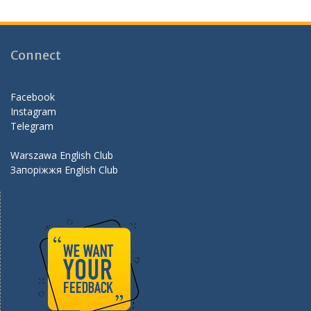
e
a
itt
e
b
gr
er
d
o
a
Connect
o
m
k
Facebook
Instagram
Telegram
Warszawa English Club
Запоріжжя English Club