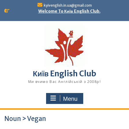
Skip
kyivenglish.in.ua@gmail.com
to
Welcome To Київ English Club.
content
Київ English Club
Ми вчимо Вас Англійській з 2008р!
Menu
Noun > Vegan