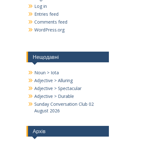
Log in
Entries feed
Comments feed
WordPress.org
Нещодавні
Noun > Iota
Adjective > Alluring
Adjective > Spectacular
Adjective > Durable
Sunday Conversation Club 02
August 2026
Архів