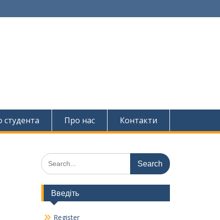
о студента
Про нас
Контакти
Search
for:
Введіть
Register