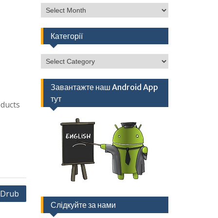
Архів
Категорії
Категорії
Завантажте наш Android App
тут
oducts
 Drub
Слідкуйте за нами