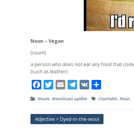
Noun – Vegan
(count)
a person who does not eat any food that com
(such as leather)
F
T
E
T
V
S
ac
w
m
el
K
h
Nouns
,
Англійська щодня
Countable
,
Noun
e
itt
ai
e
ar
b
er
l
gr
e
Post
Adjective > Dyed-in-the-wool
o
a
navigation
o
m