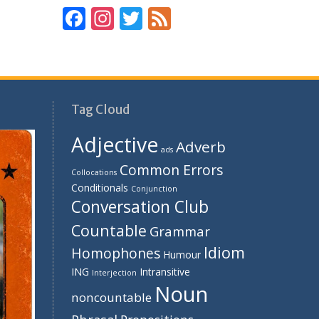
F
In
T
F
ac
st
w
e
e
a
itt
e
b
gr
er
d
o
a
Tag Cloud
o
m
Adjective
Adverb
k
ads
Common Errors
Collocations
Conditionals
Conjunction
Conversation Club
Countable
Grammar
Idiom
Homophones
Humour
ING
Intransitive
Interjection
Noun
noncountable