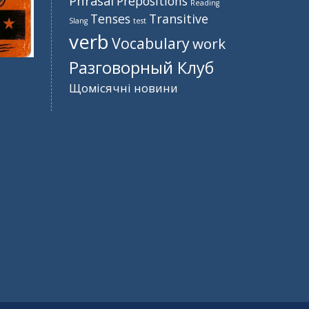
Phrasal
Prepositions
Reading
Tenses
Transitive
Slang
test
verb
Vocabulary
work
Разговорный Клуб
Щомісячні новини