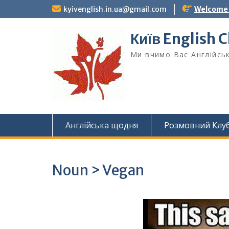
Skip
kyivenglish.in.ua@gmail.com
Welcome T
to
content
Київ English 
Ми вчимо Вас Англійськ
Англійська щодня
Розмовний Клу
Noun > Vegan