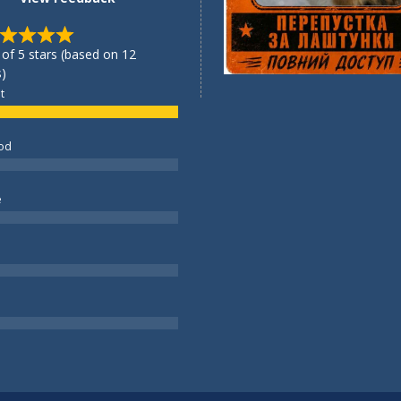
 of 5 stars (based on 12
)
t
od
e