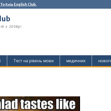
o Київ English Club.
Club
ій з 2008р!
б
Тест на рівень мови
медичних
новог