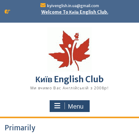
Skip
kyivenglish.in.ua@gmail.com
to
Welcome To Київ English Club.
content
Київ English Club
Ми вчимо Вас Англійській з 2008р!
Menu
Primarily