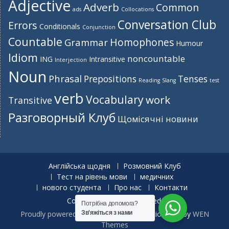
Adjective
Adverb
Common
ads
Collocations
Conversation Club
Errors
Conditionals
Conjunction
Countable
Homophones
Grammar
Humour
Idiom
noncountable
ING
Intransitive
Interjection
Noun
Phrasal
Prepositions
Tenses
Reading
Slang
test
verb
Vocabulary
work
Transitive
Разговорный Клуб
Щомісячні новини
Англійська щодня
Розмовний Клуб
Тест на рівень мови
медичних
нового студента
Про нас
Контакти
Copyright. All rights reserved.
Потрібна допомога?
Зв'яжіться з нами
Proudly powered by WordPress
|
Education Hub by
WEN
Themes