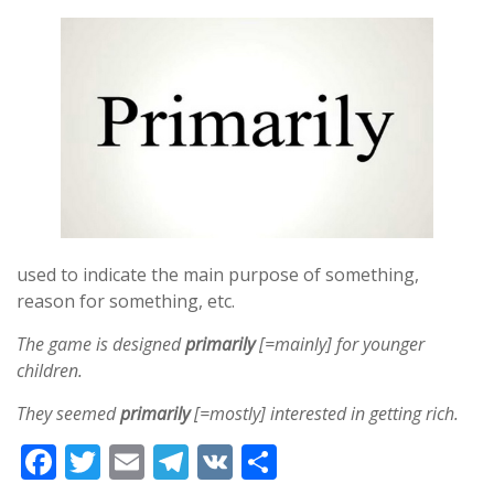
used to indicate the main purpose of something,
reason for something, etc.
The game is designed
primarily
[=mainly] for younger
children.
They seemed
primarily
[=mostly] interested in getting rich.
F
T
E
T
V
S