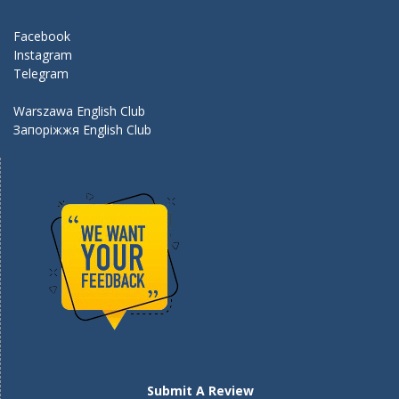
o
m
k
Facebook
Instagram
Telegram
Warszawa English Club
Запоріжжя English Club
Submit A Review