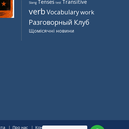
Tenses
Transitive
Slang
test
verb
Vocabulary
work
Разговорный Клуб
Щомісячні новини
нта
Про нас
Контакти