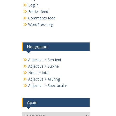
Log in
Entries feed
Comments feed
WordPress.org
Нещодавні
Adjective > Sentient
Adjective > Supine
Noun > Iota
Adjective > Alluring
Adjective > Spectacular
Архів
Архів