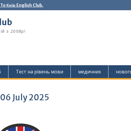
o Київ English Club.
Club
ій з 2008р!
б
Тест на рівень мови
медичних
новог
 06 July 2025