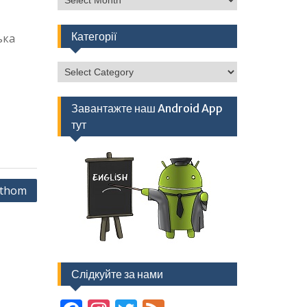
Категорії
ька
Категорії
Завантажте наш Android App
тут
athom
Слідкуйте за нами