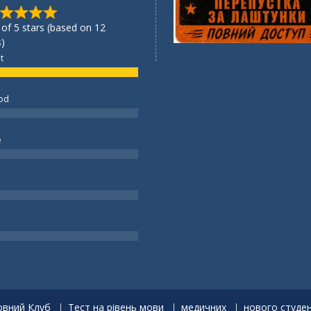
 of 5 stars (based on 12
)
t
od
e
вний Клуб
Тест на рівень мови
медичних
нового студе