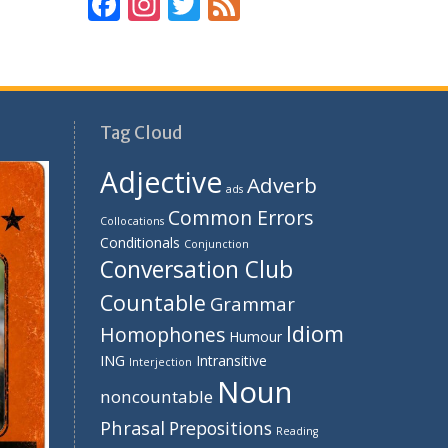
F
In
T
F
ac
st
w
e
e
a
itt
e
b
gr
er
d
o
a
Tag Cloud
o
m
Adjective
Adverb
k
ads
Common Errors
Collocations
Conditionals
Conjunction
Conversation Club
Countable
Grammar
Idiom
Homophones
Humour
ING
Intransitive
Interjection
Noun
noncountable
Phrasal
Prepositions
Reading