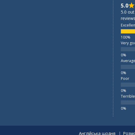
5.0
5.0 out
reviews
Excellen
Very go
Averag
Poor
Terrible
Англійська щодня
Розмо