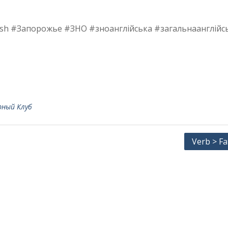
lish #Запорожье #ЗНО #зноанглійська #загальнаанглійс
рный Клуб
Verb > F