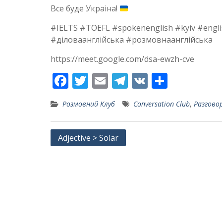
Все буде Украіна!
#IELTS #TOEFL #spokenenglish #kyiv #eng
#діловаанглійська #розмовнаанглійська
https://meet.google.com/dsa-ewzh-cve
F
T
E
T
V
S
ac
w
m
el
K
h
Розмовний Клуб
Conversation Club
,
Разгово
e
itt
ai
e
ar
b
er
l
gr
e
Post
Adjective > Solar
o
a
navigation
o
m
k