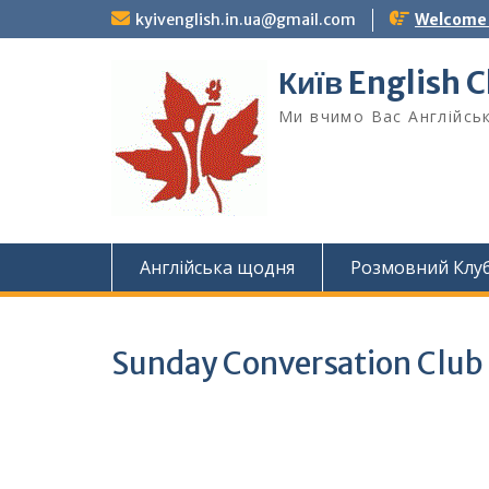
Skip
kyivenglish.in.ua@gmail.com
Welcome T
to
content
Київ English 
Ми вчимо Вас Англійськ
Англійська щодня
Розмовний Клу
Sunday Conversation Club