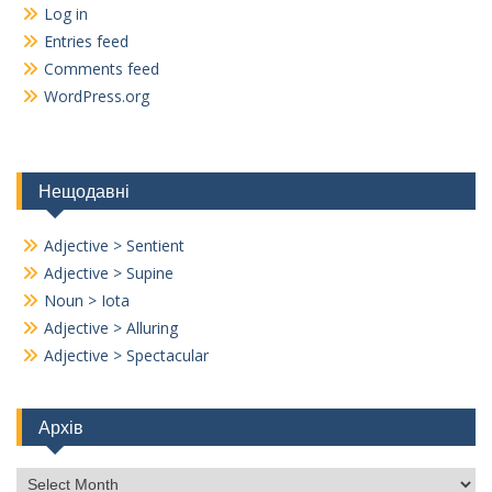
Log in
Entries feed
Comments feed
WordPress.org
Нещодавні
Adjective > Sentient
Adjective > Supine
Noun > Iota
Adjective > Alluring
Adjective > Spectacular
Архів
Архів