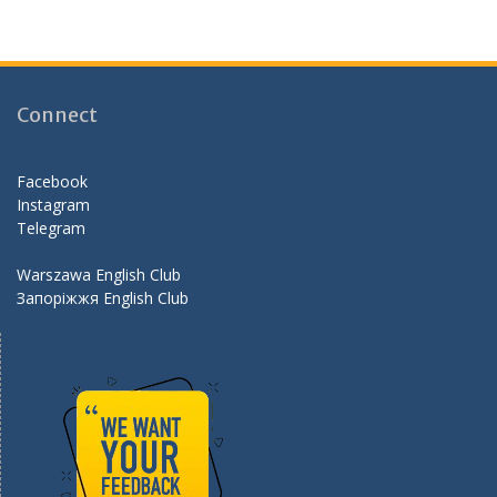
ac
st
w
e
e
a
itt
e
b
gr
er
d
o
a
Connect
o
m
k
Facebook
Instagram
Telegram
Warszawa English Club
Запоріжжя English Club