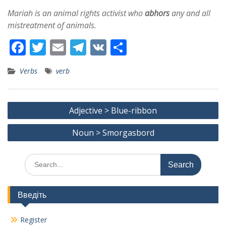
Mariah is an animal rights activist who
abhors
any and all
mistreatment of animals.
F
T
E
T
V
S
ac
w
m
el
K
h
Verbs
verb
e
itt
ai
e
ar
b
er
l
gr
e
Post
o
a
Adjective > Blue-ribbon
navigation
o
m
Noun > Smorgasbord
k
Search
for:
Введіть
Register