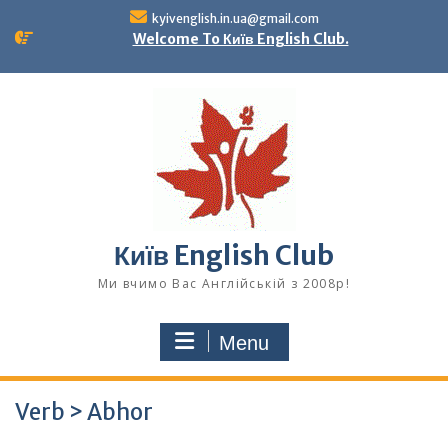
Skip
kyivenglish.in.ua@gmail.com
to
Welcome To Київ English Club.
content
Київ English Club
Ми вчимо Вас Англійській з 2008р!
Menu
Verb > Abhor