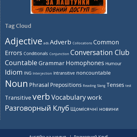
Tag Cloud
Adjective
Adverb
Common
ads
Collocations
Conversation Club
Errors
Conditionals
Conjunction
Countable
Homophones
Grammar
Humour
Idiom
noncountable
ING
Intransitive
Interjection
Noun
Phrasal
Prepositions
Tenses
Reading
Slang
test
verb
Vocabulary
work
Transitive
Разговорный Клуб
Щомісячні новини
Англійська щодня
Розмовний Клуб