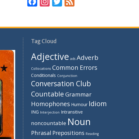
F
In
T
F
ac
st
w
e
e
a
itt
e
b
gr
er
d
o
a
Tag Cloud
o
m
Adjective
Adverb
k
ads
Common Errors
Collocations
Conditionals
Conjunction
Conversation Club
Countable
Grammar
Idiom
Homophones
Humour
ING
Intransitive
Interjection
Noun
noncountable
Phrasal
Prepositions
Reading