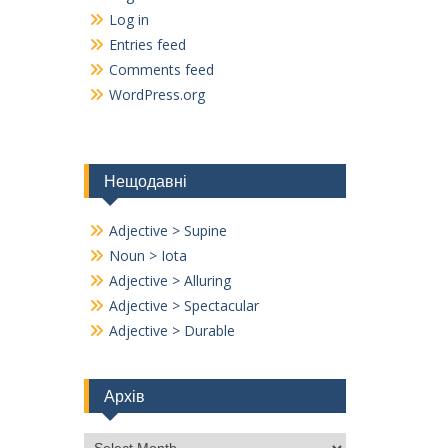
Log in
Entries feed
Comments feed
WordPress.org
Нещодавні
Adjective > Supine
Noun > Iota
Adjective > Alluring
Adjective > Spectacular
Adjective > Durable
Архів
Архів