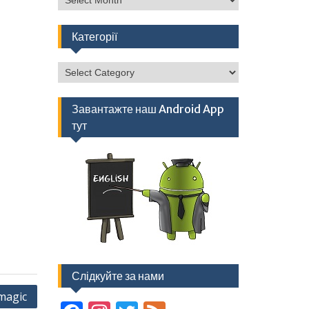
Категорії
Категорії
Завантажте наш Android App
тут
Слідкуйте за нами
magic