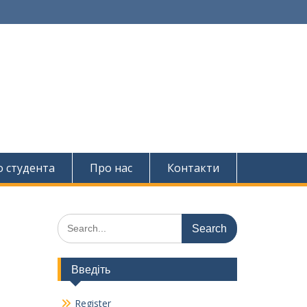
о студента
Про нас
Контакти
Search
for:
Введіть
Register