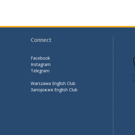
navigation
o
m
k
Connect
Facebook
Instagram
Telegram
Warszawa English Club
Запоріжжя English Club