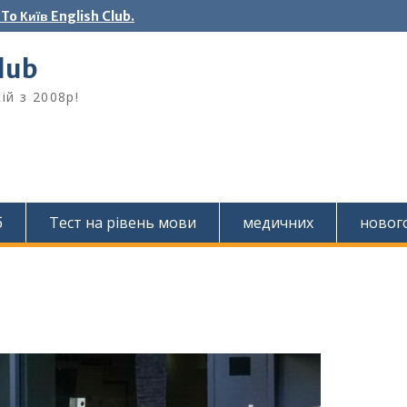
o Київ English Club.
Club
ій з 2008р!
б
Тест на рівень мови
медичних
новог