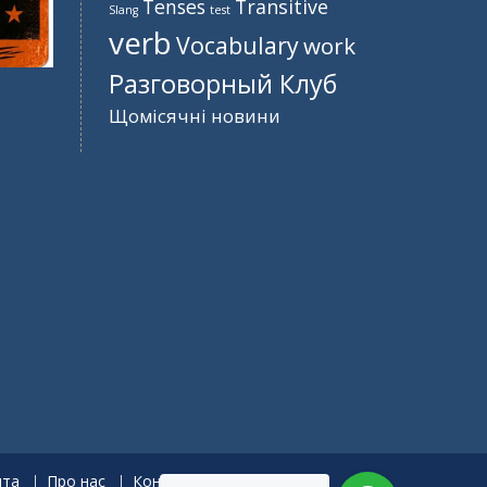
Tenses
Transitive
Slang
test
verb
Vocabulary
work
Разговорный Клуб
Щомісячні новини
нта
Про нас
Контакти