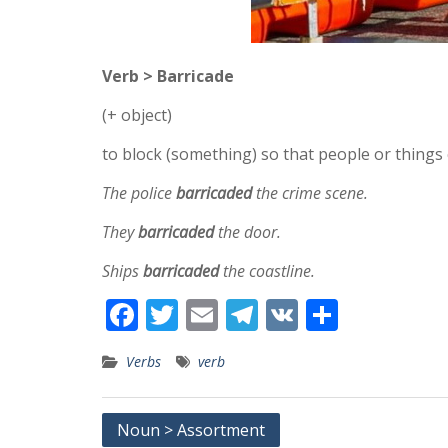
Verb > Barricade
(+ object)
to block (something) so that people or things
The police
barricaded
the crime scene.
They
barricaded
the door.
Ships
barricaded
the coastline.
F
T
E
T
V
S
ac
w
m
el
K
h
Verbs
verb
e
itt
ai
e
ar
b
er
l
gr
e
Post
Noun > Assortment
o
a