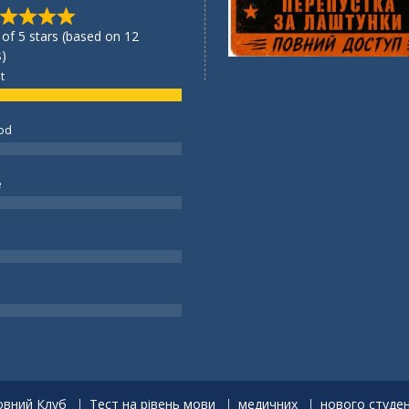
 of 5 stars (based on 12
)
t
od
e
вний Клуб
Тест на рівень мови
медичних
нового студе