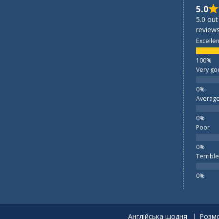
5.0
5.0 out
reviews
Excellen
Very go
Averag
Poor
Terrible
Англійська щодня
Розмо