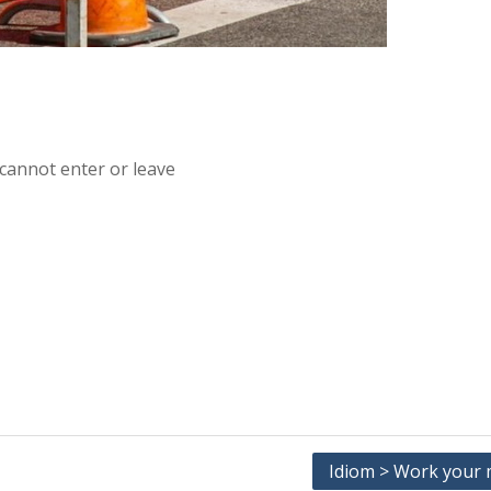
 cannot enter or leave
Idiom > Work your 