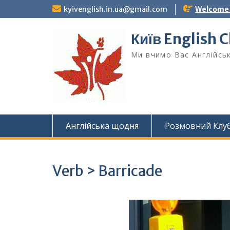
Skip
kyivenglish.in.ua@gmail.com
Welcome T
to
content
Київ English 
Ми вчимо Вас Англійськ
Англійська щодня
Розмовний Клу
Verb > Barricade