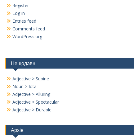
Register
Log in
Entries feed
Comments feed
WordPress.org
Нещодавні
Adjective > Supine
Noun > Iota
Adjective > Alluring
Adjective > Spectacular
Adjective > Durable
Архів