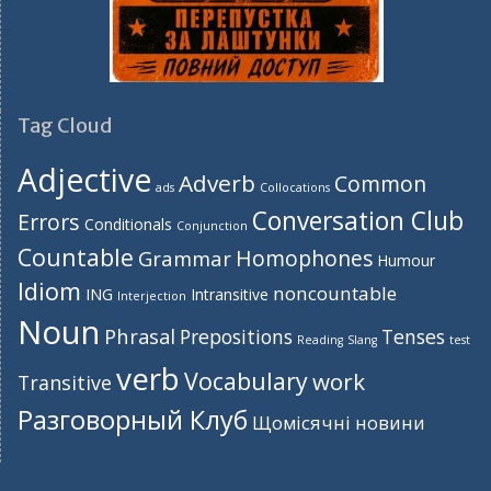
Tag Cloud
Adjective
Adverb
Common
ads
Collocations
Conversation Club
Errors
Conditionals
Conjunction
Countable
Homophones
Grammar
Humour
Idiom
noncountable
ING
Intransitive
Interjection
Noun
Phrasal
Prepositions
Tenses
Reading
Slang
test
verb
Vocabulary
work
Transitive
Разговорный Клуб
Щомісячні новини