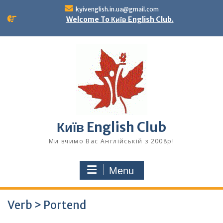
Skip
kyivenglish.in.ua@gmail.com
to
Welcome To Київ English Club.
content
Київ English Club
Ми вчимо Вас Англійській з 2008р!
Menu
Verb > Portend