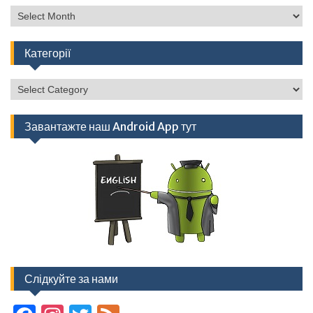
Архів
Категорії
Категорії
Завантажте наш Android App тут
Слідкуйте за нами