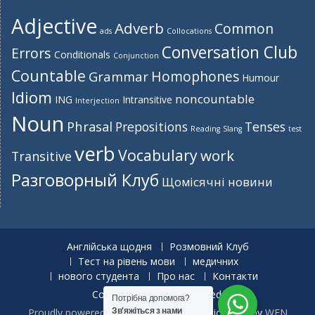
Adjective
Adverb
Common
ads
Collocations
Conversation Club
Errors
Conditionals
Conjunction
Countable
Homophones
Grammar
Humour
Idiom
noncountable
ING
Intransitive
Interjection
Noun
Phrasal
Prepositions
Tenses
Reading
Slang
test
verb
Vocabulary
work
Transitive
Разговорный Клуб
Щомісячні новини
Англійська щодня
Розмовний Клуб
Тест на рівень мови
медичних
нового студента
Про нас
Контакти
Copyright. All rights reserved.
Потрібна допомога?
Proudly powered by WordPress
|
Education Hub by
WEN
Зв'яжіться з нами