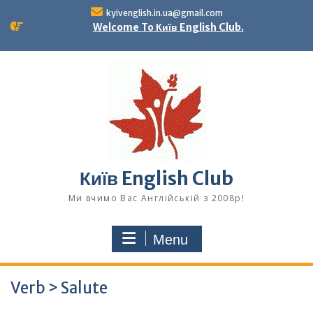
Skip
kyivenglish.in.ua@gmail.com
to
Welcome To Київ English Club.
content
Київ English Club
Ми вчимо Вас Англійській з 2008р!
Menu
Verb > Salute