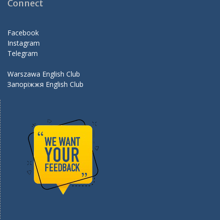
o
a
Connect
o
m
k
Facebook
Instagram
Telegram
Warszawa English Club
Запоріжжя English Club