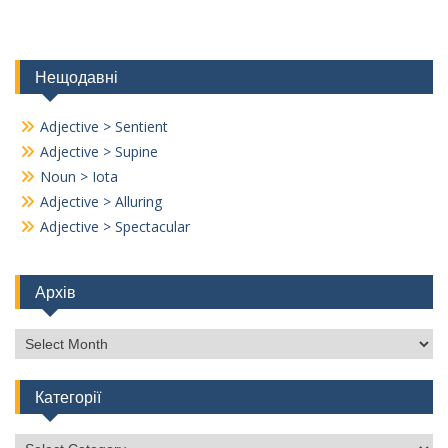
Нещодавні
Adjective > Sentient
Adjective > Supine
Noun > Iota
Adjective > Alluring
Adjective > Spectacular
Архів
Архів
Категорії
Категорії