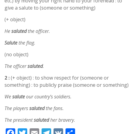
etc.) by moving your right hand to your forehead : to
give a salute to (someone or something)
(+ object)
He
saluted
the officer.
Salute
the flag.
(no object)
The officer
saluted
.
2 :
(+ object) : to show respect for (someone or
something) : to publicly praise (someone or something)
We
salute
our country’s soldiers.
The players
saluted
the fans.
The president
saluted
her bravery.
F
T
E
T
V
S