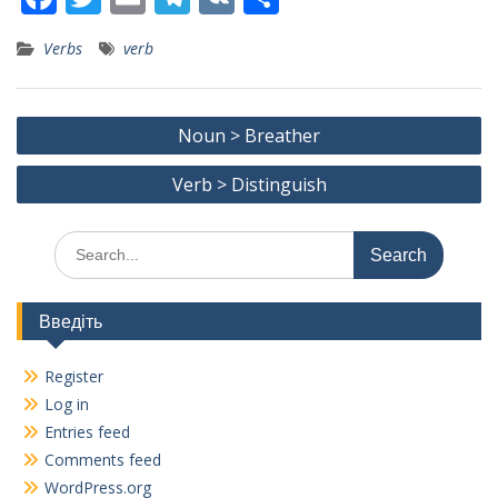
ac
w
m
el
K
h
Verbs
verb
e
itt
ai
e
ar
b
er
l
gr
e
Post
o
a
Noun > Breather
navigation
o
m
Verb > Distinguish
k
Search
for:
Введіть
Register
Log in
Entries feed
Comments feed
WordPress.org