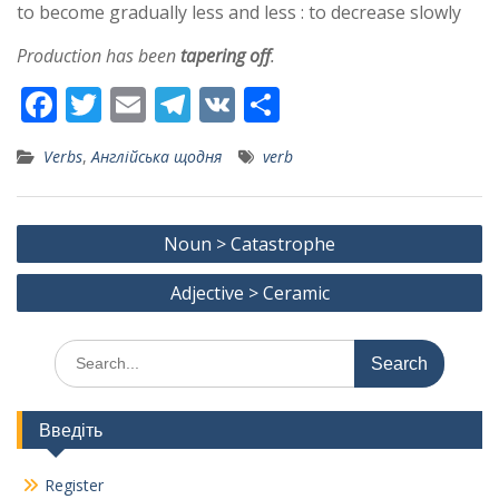
to become gradually less and less : to decrease slowly
Production has been
tapering off
.
F
T
E
T
V
S
ac
w
m
el
K
h
Verbs
,
Англійська щодня
verb
e
itt
ai
e
ar
b
er
l
gr
e
Post
o
a
Noun > Catastrophe
navigation
o
m
Adjective > Ceramic
k
Search
for:
Введіть
Register