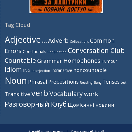
Tag Cloud
Adjective
Adverb
Common
ads
Collocations
Conversation Club
Errors
Conditionals
Conjunction
Countable
Homophones
Grammar
Humour
Idiom
noncountable
ING
Intransitive
Interjection
Noun
Phrasal
Prepositions
Tenses
Reading
Slang
test
verb
Vocabulary
work
Transitive
Разговорный Клуб
Щомісячні новини
Англійська щодня
Розмовний Клуб