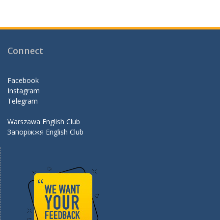
ac
st
w
e
e
a
itt
e
b
gr
er
d
o
a
Connect
o
m
k
Facebook
Instagram
Telegram
Warszawa English Club
Запоріжжя English Club