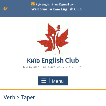
Skip
kyivenglish.in.ua@gmail.com
to
Welcome To Київ English Club.
content
Київ English Club
Ми вчимо Вас Англійській з 2008р!
Menu
Verb > Taper