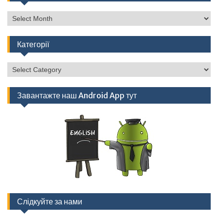
Архів
Категорії
Категорії
Завантажте наш Android App тут
Слідкуйте за нами