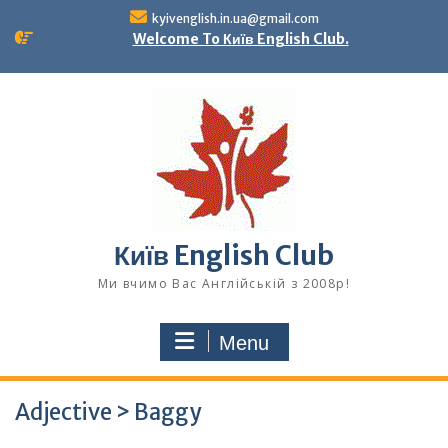
Skip
kyivenglish.in.ua@gmail.com
to
Welcome To Київ English Club.
content
Київ English Club
Ми вчимо Вас Англійській з 2008р!
Menu
Adjective > Baggy