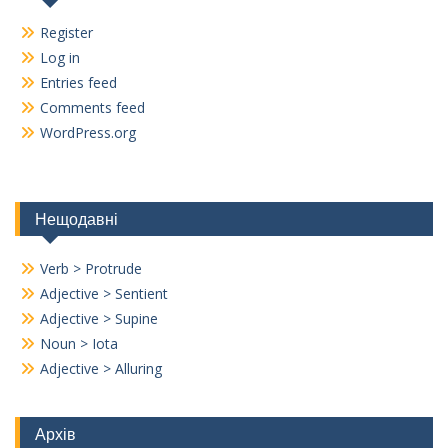
Register
Log in
Entries feed
Comments feed
WordPress.org
Нещодавні
Verb > Protrude
Adjective > Sentient
Adjective > Supine
Noun > Iota
Adjective > Alluring
Архів