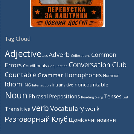
Tag Cloud
Adjective
Adverb
Common
ads
Collocations
Conversation Club
Errors
Conditionals
Conjunction
Countable
Homophones
Grammar
Humour
Idiom
noncountable
ING
Intransitive
Interjection
Noun
Phrasal
Prepositions
Tenses
Reading
Slang
test
verb
Vocabulary
work
Transitive
Разговорный Клуб
Щомісячні новини