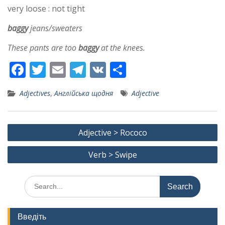
very loose : not tight
baggy
jeans/sweaters
These pants are too
baggy
at the knees.
F
T
E
T
V
S
ac
w
m
el
K
h
Adjectives
,
Англійська щодня
Adjective
e
itt
ai
e
ar
b
er
l
gr
e
Post
o
a
Adjective > Rococo
navigation
o
m
Verb > Swipe
k
Search
for:
Введіть