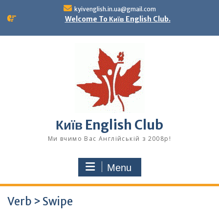
Skip
kyivenglish.in.ua@gmail.com
to
Welcome To Київ English Club.
content
Київ English Club
Ми вчимо Вас Англійській з 2008р!
Menu
Verb > Swipe