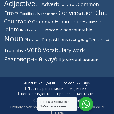
Adjective
Adverb
Common
ads
Collocations
Conversation Club
Errors
Conditionals
Conjunction
Countable
Homophones
Grammar
Humour
Idiom
noncountable
ING
Intransitive
Interjection
Noun
Phrasal
Prepositions
Tenses
Reading
Slang
test
verb
Vocabulary
work
Transitive
Разговорный Клуб
Щомісячні новини
Англійська щодня
Розмовний Клуб
Тест на рівень мови
медичних
нового студента
Про нас
Контакти
Copyright. All rights reserved.
Потрібна допомога?
Proudly powered by WordPress
|
Education Hub by
WEN
Зв'яжіться з нами
Themes