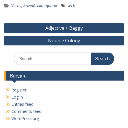
ac
w
m
el
K
h
Verbs
,
Англійська щодня
verb
e
itt
ai
e
ar
b
er
l
gr
e
Post
o
a
Adjective > Baggy
navigation
o
m
Noun > Colony
k
Search
for:
Введіть
Register
Log in
Entries feed
Comments feed
WordPress.org