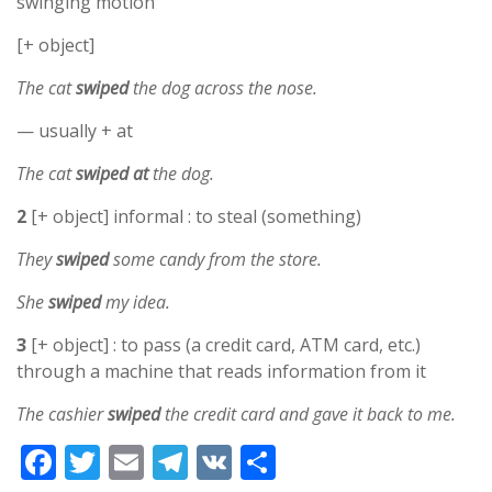
swinging motion
[+ object]
The cat
swiped
the dog across the nose.
— usually + at
The cat
swiped at
the dog.
2
[+ object] informal : to steal (something)
They
swiped
some candy from the store.
She
swiped
my idea.
3
[+ object] : to pass (a credit card, ATM card, etc.)
through a machine that reads information from it
The cashier
swiped
the credit card and gave it back to me.
F
T
E
T
V
S