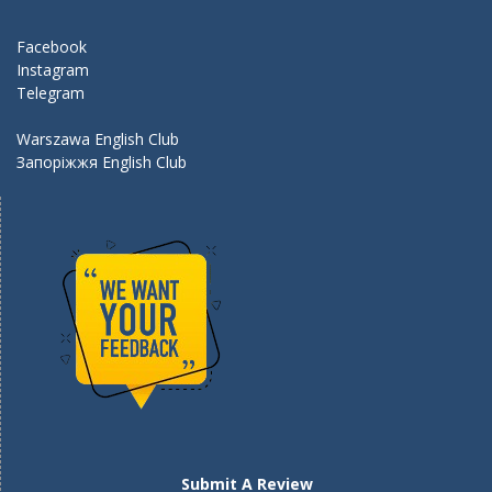
o
m
k
Facebook
Instagram
Telegram
Warszawa English Club
Запоріжжя English Club
Submit A Review