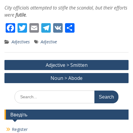
City officials attempted to stifle the scandal, but their efforts
were
futile
.
F
T
E
T
V
S
ac
w
m
el
K
h
Adjectives
Adjective
e
itt
ai
e
ar
b
er
l
gr
e
Post
o
a
Adjective > Smitten
navigation
o
m
Noun > Abode
k
Search
for:
Введіть
Register