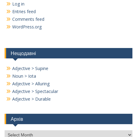
Log in
Entries feed
Comments feed
WordPress.org
Нещодавні
Adjective > Supine
Noun > Iota
Adjective > Alluring
Adjective > Spectacular
Adjective > Durable
Архів
Архів