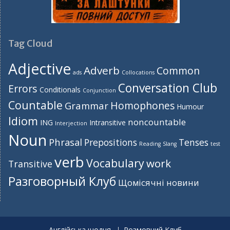
Tag Cloud
Adjective
Adverb
Common
ads
Collocations
Conversation Club
Errors
Conditionals
Conjunction
Countable
Homophones
Grammar
Humour
Idiom
noncountable
ING
Intransitive
Interjection
Noun
Phrasal
Prepositions
Tenses
Reading
Slang
test
verb
Vocabulary
work
Transitive
Разговорный Клуб
Щомісячні новини
Англійська щодня
Розмовний Клуб