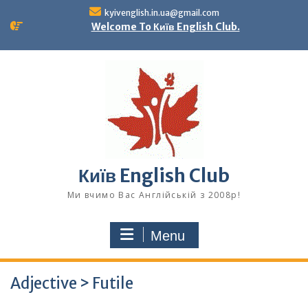
Skip
kyivenglish.in.ua@gmail.com
to
Welcome To Київ English Club.
content
Київ English Club
Ми вчимо Вас Англійській з 2008р!
Menu
Adjective > Futile