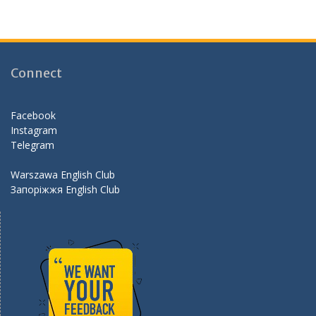
ac
st
w
e
e
a
itt
e
b
gr
er
d
o
a
Connect
o
m
k
Facebook
Instagram
Telegram
Warszawa English Club
Запоріжжя English Club