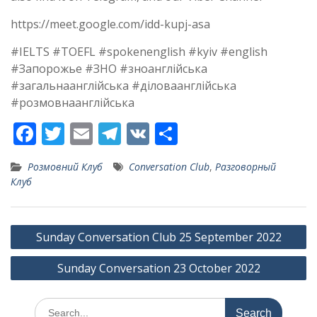
https://meet.google.com/idd-kupj-asa
#IELTS #TOEFL #spokenenglish #kyiv #english
#Запорожье #ЗНО #зноанглійська
#загальнаанглійська #діловаанглійська
#розмовнаанглійська
F
T
E
T
V
S
ac
w
m
el
K
h
Розмовний Клуб
Conversation Club
,
Разговорный
e
itt
ai
e
ar
Клуб
b
er
l
gr
e
o
a
Post
Sunday Conversation Club 25 September 2022
o
m
navigation
k
Sunday Conversation 23 October 2022
Search