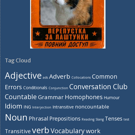
Tag Cloud
Adjective
Adverb
Common
ads
Collocations
Conversation Club
Errors
Conditionals
Conjunction
Countable
Homophones
Grammar
Humour
Idiom
noncountable
ING
Intransitive
Interjection
Noun
Phrasal
Prepositions
Tenses
Reading
Slang
test
verb
Vocabulary
work
Transitive