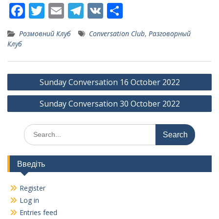
F
T
E
T
V
S
ac
w
m
el
K
h
Розмовний Клуб
Conversation Club
,
Разговорный
e
itt
ai
e
ar
Клуб
b
er
l
gr
e
o
a
Post
Sunday Conversation 16 October 2022
o
m
navigation
k
Sunday Conversation 30 October 2022
Search
for:
Введіть
Register
Log in
Entries feed