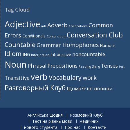
Tag Cloud
Adjective
Adverb
Common
ads
Collocations
Conversation Club
Errors
Conditionals
Conjunction
Countable
Homophones
Grammar
Humour
Idiom
noncountable
ING
Intransitive
Interjection
Noun
Phrasal
Prepositions
Tenses
Reading
Slang
test
verb
Vocabulary
work
Transitive
Разговорный Клуб
Щомісячні новини
Англійська щодня
Розмовний Клуб
Тест на рівень мови
медичних
нового студента
Про нас
Контакти