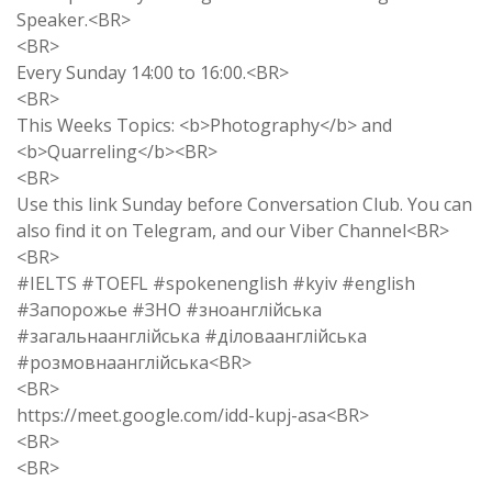
Speaker.<BR>
<BR>
Every Sunday 14:00 to 16:00.<BR>
<BR>
This Weeks Topics: <b>Photography</b> and
<b>Quarreling</b><BR>
<BR>
Use this link Sunday before Conversation Club. You can
also find it on Telegram, and our Viber Channel<BR>
<BR>
#IELTS #TOEFL #spokenenglish #kyiv #english
#Запорожье #ЗНО #зноанглійська
#загальнаанглійська #діловаанглійська
#розмовнаанглійська<BR>
<BR>
https://meet.google.com/idd-kupj-asa<BR>
<BR>
<BR>