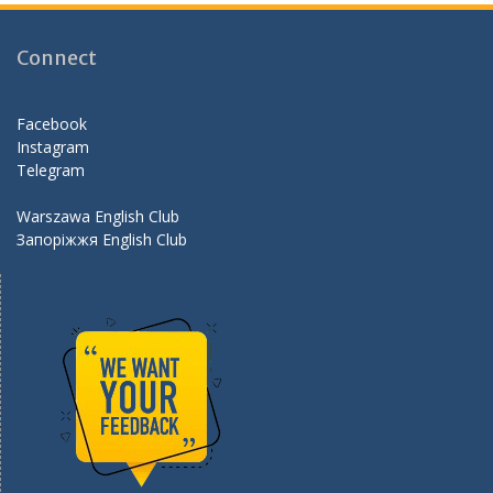
b
gr
er
d
o
a
Connect
o
m
k
Facebook
Instagram
Telegram
Warszawa English Club
Запоріжжя English Club