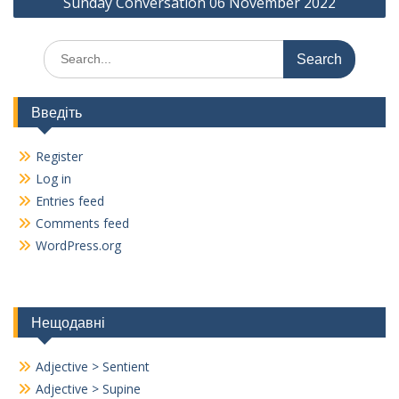
k
Sunday Conversation 06 November 2022
Search
for:
Введіть
Register
Log in
Entries feed
Comments feed
WordPress.org
Нещодавні
Adjective > Sentient
Adjective > Supine