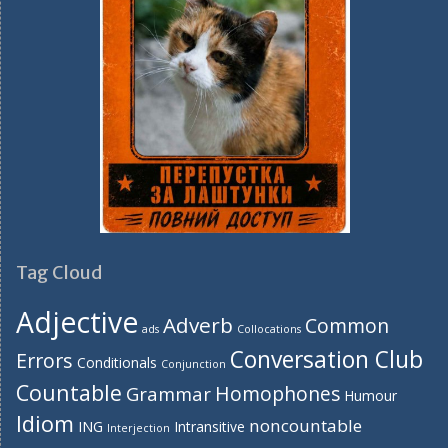
Tag Cloud
Adjective
Adverb
Common
ads
Collocations
Conversation Club
Errors
Conditionals
Conjunction
Countable
Homophones
Grammar
Humour
Idiom
noncountable
ING
Intransitive
Interjection