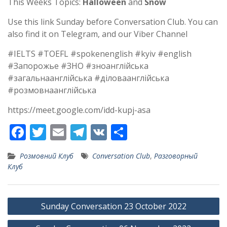
This Weeks Topics:
Halloween
and
Snow
Use this link Sunday before Conversation Club. You can
also find it on Telegram, and our Viber Channel
#IELTS #TOEFL #spokenenglish #kyiv #english
#Запорожье #ЗНО #зноанглійська
#загальнаанглійська #діловаанглійська
#розмовнаанглійська
https://meet.google.com/idd-kupj-asa
F
T
E
T
V
S
ac
w
m
el
K
h
Розмовний Клуб
Conversation Club
,
Разговорный
e
itt
ai
e
ar
Клуб
b
er
l
gr
e
o
a
Post
Sunday Conversation 23 October 2022
o
m
navigation