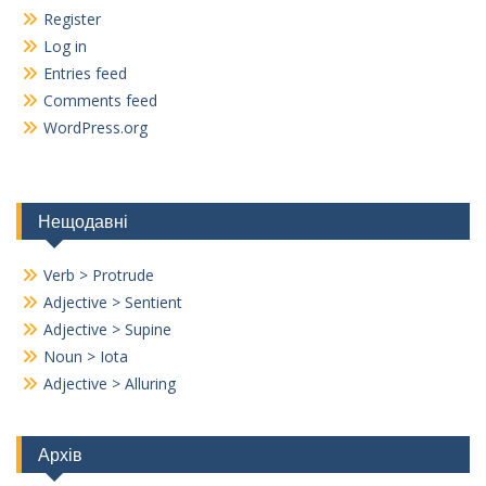
Register
Log in
Entries feed
Comments feed
WordPress.org
Нещодавні
Verb > Protrude
Adjective > Sentient
Adjective > Supine
Noun > Iota
Adjective > Alluring
Архів