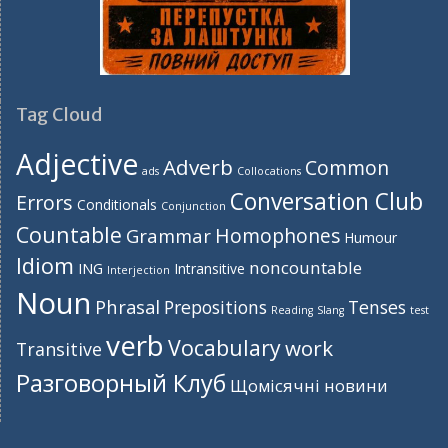
Tag Cloud
Adjective
Adverb
Common
ads
Collocations
Conversation Club
Errors
Conditionals
Conjunction
Countable
Homophones
Grammar
Humour
Idiom
noncountable
ING
Intransitive
Interjection
Noun
Phrasal
Prepositions
Tenses
Reading
Slang
test
verb
Vocabulary
work
Transitive
Разговорный Клуб
Щомісячні новини