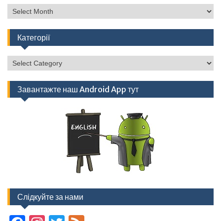
Архів
Категорії
Категорії
Завантажте наш Android App тут
Слідкуйте за нами