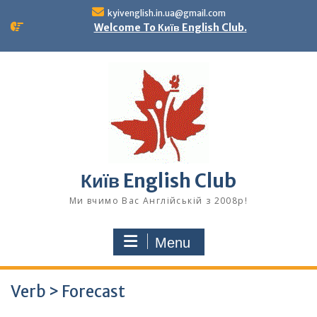
Skip
kyivenglish.in.ua@gmail.com
to
Welcome To Київ English Club.
content
Київ English Club
Ми вчимо Вас Англійській з 2008р!
Menu
Verb > Forecast