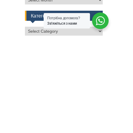
Категорії
Потрібна допомога?
Зв'яжіться з нами
Категорії
Завантажте наш Android App
тут
pedal
Слідкуйте за нами