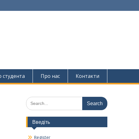
о студента
Про нас
Контакти
Search
for:
Введіть
Register