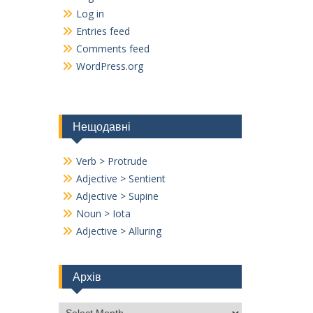
Log in
Entries feed
Comments feed
WordPress.org
Нещодавні
Verb > Protrude
Adjective > Sentient
Adjective > Supine
Noun > Iota
Adjective > Alluring
Архів
Архів