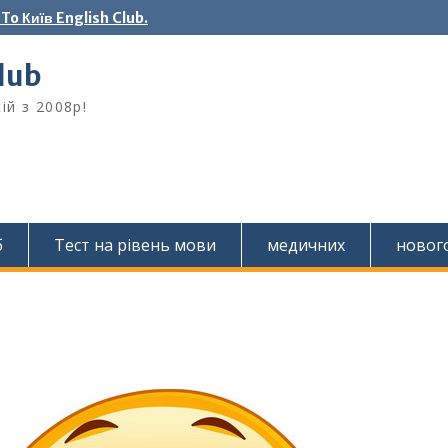
o Київ English Club.
Club
ій з 2008р!
б
Тест на рівень мови
медичних
новог