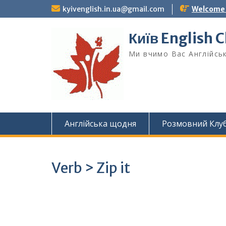
Skip
kyivenglish.in.ua@gmail.com
Welcome T
to
content
Київ English 
Ми вчимо Вас Англійськ
Англійська щодня
Розмовний Клу
Verb > Zip it