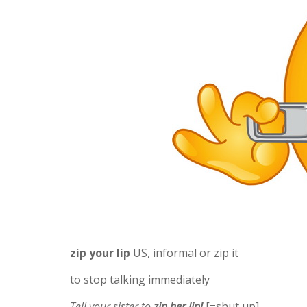
zip your lip
US, informal or zip it
to stop talking immediately
Tell your sister to
zip her lip!
[=shut up]